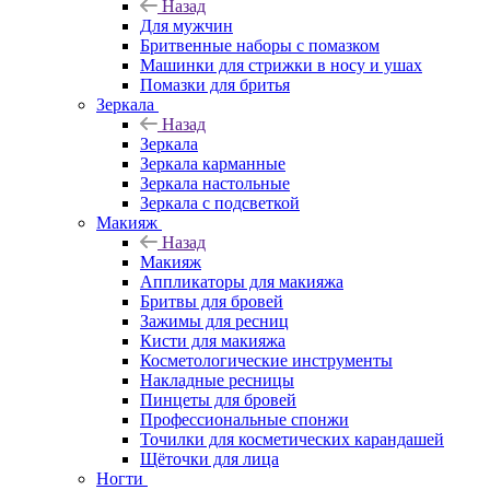
Назад
Для мужчин
Бритвенные наборы с помазком
Машинки для стрижки в носу и ушах
Помазки для бритья
Зеркала
Назад
Зеркала
Зеркала карманные
Зеркала настольные
Зеркала с подсветкой
Макияж
Назад
Макияж
Аппликаторы для макияжа
Бритвы для бровей
Зажимы для ресниц
Кисти для макияжа
Косметологические инструменты
Накладные ресницы
Пинцеты для бровей
Профессиональные спонжи
Точилки для косметических карандашей
Щёточки для лица
Ногти