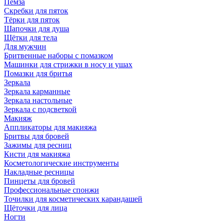
Пемза
Скребки для пяток
Тёрки для пяток
Шапочки для душа
Щётки для тела
Для мужчин
Бритвенные наборы с помазком
Машинки для стрижки в носу и ушах
Помазки для бритья
Зеркала
Зеркала карманные
Зеркала настольные
Зеркала с подсветкой
Макияж
Аппликаторы для макияжа
Бритвы для бровей
Зажимы для ресниц
Кисти для макияжа
Косметологические инструменты
Накладные ресницы
Пинцеты для бровей
Профессиональные спонжи
Точилки для косметических карандашей
Щёточки для лица
Ногти