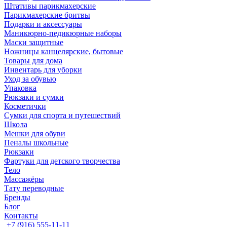
Штативы парикмахерские
Парикмахерские бритвы
Подарки и аксессуары
Маникюрно-педикюрные наборы
Маски защитные
Ножницы канцелярские, бытовые
Товары для дома
Инвентарь для уборки
Уход за обувью
Упаковка
Рюкзаки и сумки
Косметички
Сумки для спорта и путешествий
Школа
Мешки для обуви
Пеналы школьные
Рюкзаки
Фартуки для детского творчества
Тело
Массажёры
Тату переводные
Бренды
Блог
Контакты
+7 (916) 555-11-11