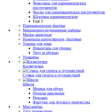
Чемоданы для парикмахерских
инструментов
Чехлы для парикмахерских инструментов
Штативы парикмахерские
Ещё 5
Парикмахерские бритвы
Маникюрно-педикюрные наборы
Маски защитные
Ножницы канцелярские, бытовые
Товары для дома
Инвентарь для уборки
Уход за обувью
Упаковка
Косметички
Сумки для спорта и путешествий
Школа
Мешки для обуви
Пеналы школьные
Рюкзаки
Фартуки для детского творчества
Массажёры
Тату переводные