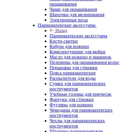
окрашивания
Чаши для окрашивания
Шапочки для мелирования
Электронные весы
Парикмахерские аксессуары
Назад
Парикмахерские аксессуары
Кисти-сметки
Кобура для ножниц
Комплектующие для мойки
Масло для ножниц и машинок
Пелерины для окрашивания волос
Пеньюары для стрижки
Пояса парикмахерские
Распылители для воды
Сумки для парикмахерских
инструментов
Учебные головы для причесок
Фартуки для стрижки
Футляры для ножниц
Чемоданы для парикмахерских
инструментов
Чехлы для парикмахерских
инструментов
Штативы парикмахерские