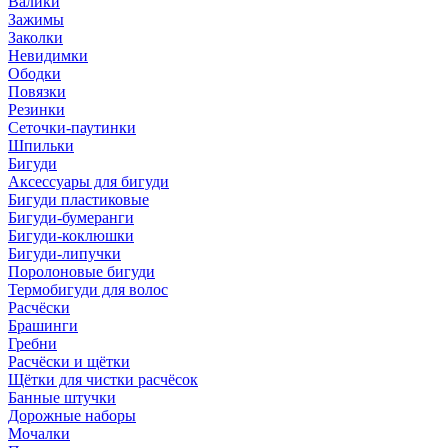
Валики
Зажимы
Заколки
Невидимки
Ободки
Повязки
Резинки
Сеточки-паутинки
Шпильки
Бигуди
Аксессуары для бигуди
Бигуди пластиковые
Бигуди-бумеранги
Бигуди-коклюшки
Бигуди-липучки
Поролоновые бигуди
Термобигуди для волос
Расчёски
Брашинги
Гребни
Расчёски и щётки
Щётки для чистки расчёсок
Банные штучки
Дорожные наборы
Мочалки