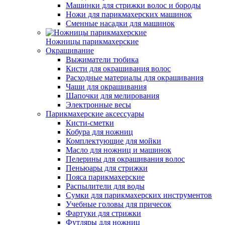
Машинки для стрижки волос и бороды
Ножи для парикмахерских машинок
Сменные насадки для машинок
Ножницы парикмахерские
Окрашивание
Выжиматели тюбика
Кисти для окрашивания волос
Расходные материалы для окрашивания
Чаши для окрашивания
Шапочки для мелирования
Электронные весы
Парикмахерские аксессуары
Кисти-сметки
Кобура для ножниц
Комплектующие для мойки
Масло для ножниц и машинок
Пелерины для окрашивания волос
Пеньюары для стрижки
Пояса парикмахерские
Распылители для воды
Сумки для парикмахерских инструментов
Учебные головы для причесок
Фартуки для стрижки
Футляры для ножниц