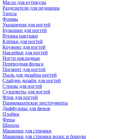
Масло для кутикулы
Разделители для педикюра
Типсы
Формы
Украшения для ногтей
Бульонки для ногтей
Втирка ракушки
Клёпки для ногтей
Кружево для ногтей
Наклейки для ногтей
Ногти накладные
Переводная фольга
Пигмент для ногтей
Пыль для дизайна ногтей
Слайдер дизайн для ногтей
Стразы для ногтей
Сухоцветы для ногтей
Флок для ногтей
Парикмахерские инструменты
Диффузоры для фенов
Плойки
Фены
Щипцы
Машинки для стрижки
Машинки для стрижки волос и бороды