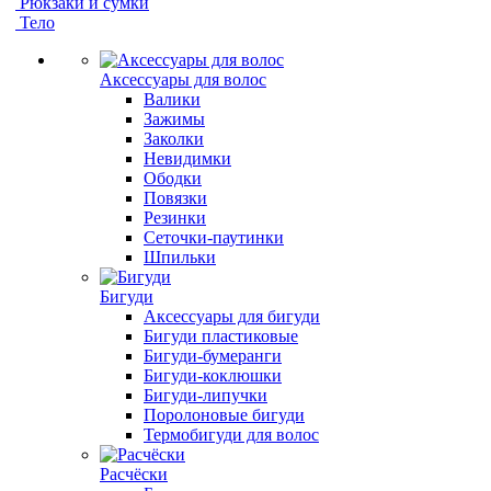
Рюкзаки и сумки
Тело
Аксессуары для волос
Валики
Зажимы
Заколки
Невидимки
Ободки
Повязки
Резинки
Сеточки-паутинки
Шпильки
Бигуди
Аксессуары для бигуди
Бигуди пластиковые
Бигуди-бумеранги
Бигуди-коклюшки
Бигуди-липучки
Поролоновые бигуди
Термобигуди для волос
Расчёски