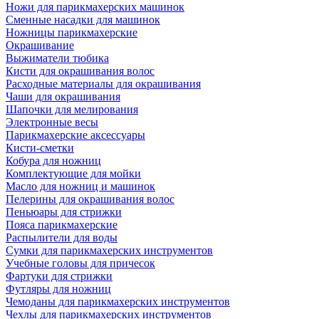
Ножи для парикмахерских машинок
Сменные насадки для машинок
Ножницы парикмахерские
Окрашивание
Выжиматели тюбика
Кисти для окрашивания волос
Расходные материалы для окрашивания
Чаши для окрашивания
Шапочки для мелирования
Электронные весы
Парикмахерские аксессуары
Кисти-сметки
Кобура для ножниц
Комплектующие для мойки
Масло для ножниц и машинок
Пелерины для окрашивания волос
Пеньюары для стрижки
Пояса парикмахерские
Распылители для воды
Сумки для парикмахерских инструментов
Учебные головы для причесок
Фартуки для стрижки
Футляры для ножниц
Чемоданы для парикмахерских инструментов
Чехлы для парикмахерских инструментов