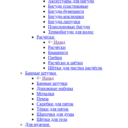
Аксессуары для бигуди
Бигуди пластиковые
Бигуди-бумеранги
Бигуди-коклюшки
Бигуди-липучки
Поролоновые бигуди
Термобигуди для волос
Расчёски
Назад
Расчёски
Брашинги
Гребни
Расчёски и щётки
Щётки для чистки расчёсок
Банные штучки
Назад
Банные штучки
Дорожные наборы
Мочалки
Пемза
Скребки для пяток
Тёрки для пяток
Шапочки для душа
Щётки для тела
Для мужчин