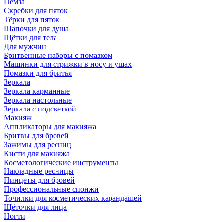
Пемза
Скребки для пяток
Тёрки для пяток
Шапочки для душа
Щётки для тела
Для мужчин
Бритвенные наборы с помазком
Машинки для стрижки в носу и ушах
Помазки для бритья
Зеркала
Зеркала карманные
Зеркала настольные
Зеркала с подсветкой
Макияж
Аппликаторы для макияжа
Бритвы для бровей
Зажимы для ресниц
Кисти для макияжа
Косметологические инструменты
Накладные ресницы
Пинцеты для бровей
Профессиональные спонжи
Точилки для косметических карандашей
Щёточки для лица
Ногти