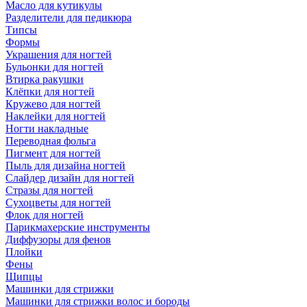
Масло для кутикулы
Разделители для педикюра
Типсы
Формы
Украшения для ногтей
Бульонки для ногтей
Втирка ракушки
Клёпки для ногтей
Кружево для ногтей
Наклейки для ногтей
Ногти накладные
Переводная фольга
Пигмент для ногтей
Пыль для дизайна ногтей
Слайдер дизайн для ногтей
Стразы для ногтей
Сухоцветы для ногтей
Флок для ногтей
Парикмахерские инструменты
Диффузоры для фенов
Плойки
Фены
Щипцы
Машинки для стрижки
Машинки для стрижки волос и бороды