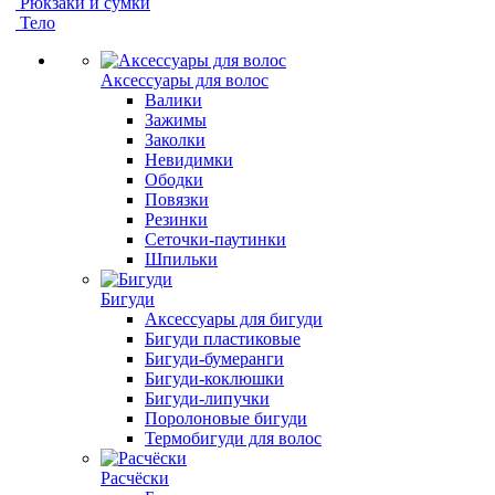
Рюкзаки и сумки
Тело
Аксессуары для волос
Валики
Зажимы
Заколки
Невидимки
Ободки
Повязки
Резинки
Сеточки-паутинки
Шпильки
Бигуди
Аксессуары для бигуди
Бигуди пластиковые
Бигуди-бумеранги
Бигуди-коклюшки
Бигуди-липучки
Поролоновые бигуди
Термобигуди для волос
Расчёски