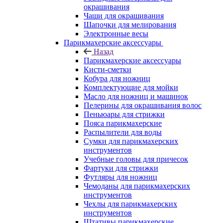
окрашивания
Чаши для окрашивания
Шапочки для мелирования
Электронные весы
Парикмахерские аксессуары
Назад
Парикмахерские аксессуары
Кисти-сметки
Кобура для ножниц
Комплектующие для мойки
Масло для ножниц и машинок
Пелерины для окрашивания волос
Пеньюары для стрижки
Пояса парикмахерские
Распылители для воды
Сумки для парикмахерских
инструментов
Учебные головы для причесок
Фартуки для стрижки
Футляры для ножниц
Чемоданы для парикмахерских
инструментов
Чехлы для парикмахерских
инструментов
Штативы парикмахерские