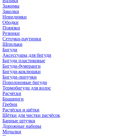
Валики
Зажимы
Заколки
Невидимки
Ободки
Повязки
Резинки
Сеточки-паутинки
Шпильки
Бигуди
Аксессуары для бигуди
Бигуди пластиковые
Бигуди-бумеранги
Бигуди-коклюшки
Бигуди-липучки
Поролоновые бигуди
Термобигуди для волос
Расчёски
Брашинги
Гребни
Расчёски и щётки
Щётки для чистки расчёсок
Банные штучки
Дорожные наборы
Мочалки