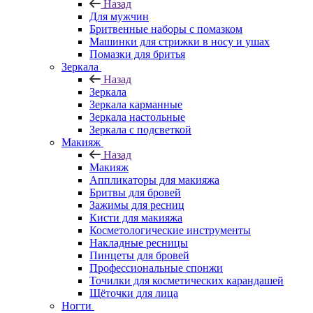
Назад
Для мужчин
Бритвенные наборы с помазком
Машинки для стрижки в носу и ушах
Помазки для бритья
Зеркала
Назад
Зеркала
Зеркала карманные
Зеркала настольные
Зеркала с подсветкой
Макияж
Назад
Макияж
Аппликаторы для макияжа
Бритвы для бровей
Зажимы для ресниц
Кисти для макияжа
Косметологические инструменты
Накладные ресницы
Пинцеты для бровей
Профессиональные спонжи
Точилки для косметических карандашей
Щёточки для лица
Ногти