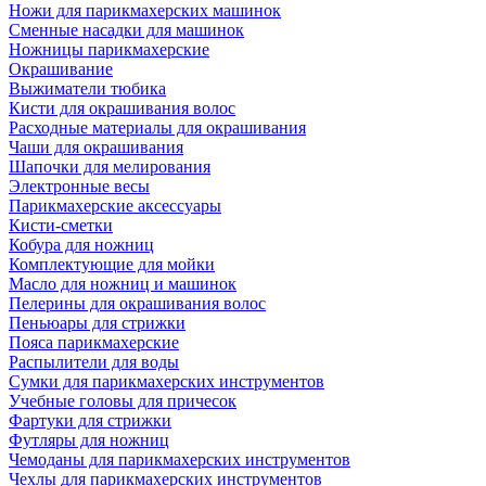
Ножи для парикмахерских машинок
Сменные насадки для машинок
Ножницы парикмахерские
Окрашивание
Выжиматели тюбика
Кисти для окрашивания волос
Расходные материалы для окрашивания
Чаши для окрашивания
Шапочки для мелирования
Электронные весы
Парикмахерские аксессуары
Кисти-сметки
Кобура для ножниц
Комплектующие для мойки
Масло для ножниц и машинок
Пелерины для окрашивания волос
Пеньюары для стрижки
Пояса парикмахерские
Распылители для воды
Сумки для парикмахерских инструментов
Учебные головы для причесок
Фартуки для стрижки
Футляры для ножниц
Чемоданы для парикмахерских инструментов
Чехлы для парикмахерских инструментов