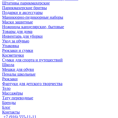
Штативы парикмахерские
Парикмахерские бритвы
Подарки и аксессуары
Маникюрно-педикюрные наборы
Маски защитные
Ножницы канцелярские, бытовые
Товары для дома
Инвентарь для уборки
Уход за обувью
Упаковка
Рюкзаки и сумки
Косметички
Сумки для спорта и путешествий
Школа
Мешки для обуви
Пеналы школьные
Рюкзаки
Фартуки для детского творчества
Тело
Массажёры
Тату переводные
Бренды
Блог
Контакты
+7 (916) 555-11-11