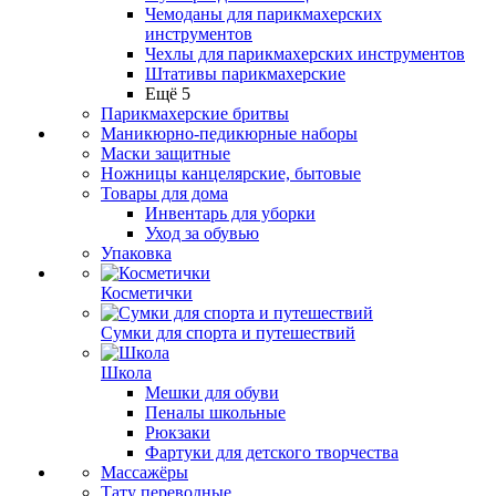
Чемоданы для парикмахерских
инструментов
Чехлы для парикмахерских инструментов
Штативы парикмахерские
Ещё 5
Парикмахерские бритвы
Маникюрно-педикюрные наборы
Маски защитные
Ножницы канцелярские, бытовые
Товары для дома
Инвентарь для уборки
Уход за обувью
Упаковка
Косметички
Сумки для спорта и путешествий
Школа
Мешки для обуви
Пеналы школьные
Рюкзаки
Фартуки для детского творчества
Массажёры
Тату переводные