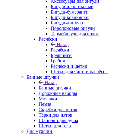
Аксессуары для бигуди
Бигуди пластиковые
Бигуди-бумеранги
Бигуди-коклюшки
Бигуди-липучки
Поролоновые бигуди
Термобигуди для волос
Расчёски
Назад
Расчёски
Брашинги
Гребни
Расчёски и щётки
Щётки для чистки расчёсок
Банные штучки
Назад
Банные штучки
Дорожные наборы
Мочалки
Пемза
Скребки для пяток
Тёрки для пяток
Шапочки для душа
Щётки для тела
Для мужчин