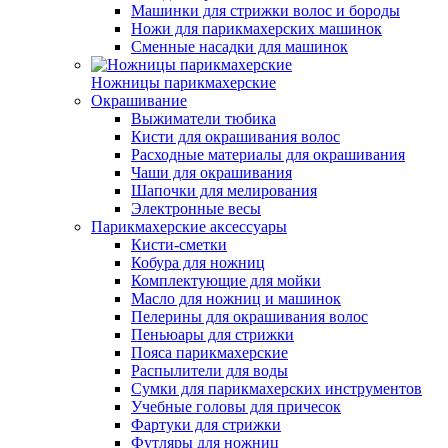
Машинки для стрижки волос и бороды
Ножи для парикмахерских машинок
Сменные насадки для машинок
Ножницы парикмахерские
Окрашивание
Выжиматели тюбика
Кисти для окрашивания волос
Расходные материалы для окрашивания
Чаши для окрашивания
Шапочки для мелирования
Электронные весы
Парикмахерские аксессуары
Кисти-сметки
Кобура для ножниц
Комплектующие для мойки
Масло для ножниц и машинок
Пелерины для окрашивания волос
Пеньюары для стрижки
Пояса парикмахерские
Распылители для воды
Сумки для парикмахерских инструментов
Учебные головы для причесок
Фартуки для стрижки
Футляры для ножниц