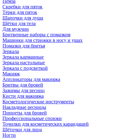
Пемза
Скребки для пяток
Тёрки для пяток
Шапочки для душа
Щётки для тела
Для мужчин
Бритвенные наборы с помазком
Машинки для стрижки в носу и ушах
Помазки для бритья
Зеркала
Зеркала карманные
Зеркала настольные
Зеркала с подсветкой
Макияж
Аппликаторы для макияжа
Бритвы для бровей
Зажимы для ресниц
Кисти для макияжа
Косметологические инструменты
Накладные ресницы
Пинцеты для бровей
Профессиональные спонжи
Точилки для косметических карандашей
Щёточки для лица
Ногти