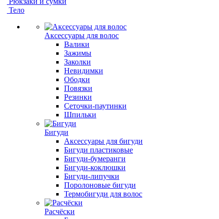
Рюкзаки и сумки
Тело
Аксессуары для волос
Валики
Зажимы
Заколки
Невидимки
Ободки
Повязки
Резинки
Сеточки-паутинки
Шпильки
Бигуди
Аксессуары для бигуди
Бигуди пластиковые
Бигуди-бумеранги
Бигуди-коклюшки
Бигуди-липучки
Поролоновые бигуди
Термобигуди для волос
Расчёски