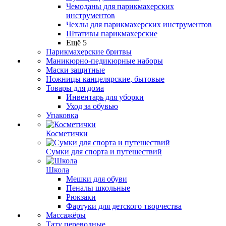
Чемоданы для парикмахерских
инструментов
Чехлы для парикмахерских инструментов
Штативы парикмахерские
Ещё 5
Парикмахерские бритвы
Маникюрно-педикюрные наборы
Маски защитные
Ножницы канцелярские, бытовые
Товары для дома
Инвентарь для уборки
Уход за обувью
Упаковка
Косметички
Сумки для спорта и путешествий
Школа
Мешки для обуви
Пеналы школьные
Рюкзаки
Фартуки для детского творчества
Массажёры
Тату переводные