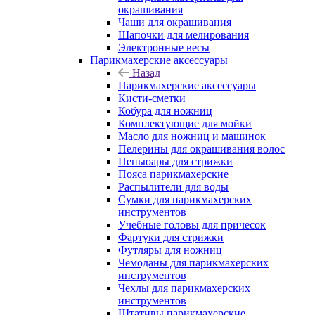
окрашивания
Чаши для окрашивания
Шапочки для мелирования
Электронные весы
Парикмахерские аксессуары
Назад
Парикмахерские аксессуары
Кисти-сметки
Кобура для ножниц
Комплектующие для мойки
Масло для ножниц и машинок
Пелерины для окрашивания волос
Пеньюары для стрижки
Пояса парикмахерские
Распылители для воды
Сумки для парикмахерских
инструментов
Учебные головы для причесок
Фартуки для стрижки
Футляры для ножниц
Чемоданы для парикмахерских
инструментов
Чехлы для парикмахерских
инструментов
Штативы парикмахерские