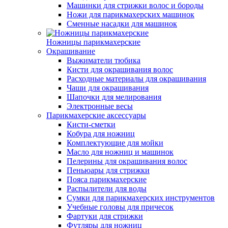
Машинки для стрижки волос и бороды
Ножи для парикмахерских машинок
Сменные насадки для машинок
Ножницы парикмахерские
Окрашивание
Выжиматели тюбика
Кисти для окрашивания волос
Расходные материалы для окрашивания
Чаши для окрашивания
Шапочки для мелирования
Электронные весы
Парикмахерские аксессуары
Кисти-сметки
Кобура для ножниц
Комплектующие для мойки
Масло для ножниц и машинок
Пелерины для окрашивания волос
Пеньюары для стрижки
Пояса парикмахерские
Распылители для воды
Сумки для парикмахерских инструментов
Учебные головы для причесок
Фартуки для стрижки
Футляры для ножниц