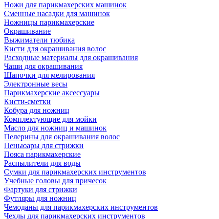
Ножи для парикмахерских машинок
Сменные насадки для машинок
Ножницы парикмахерские
Окрашивание
Выжиматели тюбика
Кисти для окрашивания волос
Расходные материалы для окрашивания
Чаши для окрашивания
Шапочки для мелирования
Электронные весы
Парикмахерские аксессуары
Кисти-сметки
Кобура для ножниц
Комплектующие для мойки
Масло для ножниц и машинок
Пелерины для окрашивания волос
Пеньюары для стрижки
Пояса парикмахерские
Распылители для воды
Сумки для парикмахерских инструментов
Учебные головы для причесок
Фартуки для стрижки
Футляры для ножниц
Чемоданы для парикмахерских инструментов
Чехлы для парикмахерских инструментов