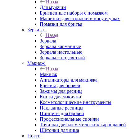
Назад
Для мужчин
Бритвенные наборы с помазком
Машинки для стрижки в носу и ушах
Помазки для бритья
Зеркала
Назад
Зеркала
Зеркала карманные
Зеркала настольные
Зеркала с подсветкой
Макияж
Назад
Макияж
Аппликаторы для макияжа
Бритвы для бровей
Зажимы для ресниц
Кисти для макияжа
Косметологические инструменты
Накладные ресницы
Пинцеты для бровей
Профессиональные спонжи
Точилки для косметических карандашей
Щёточки для лица
Ногти