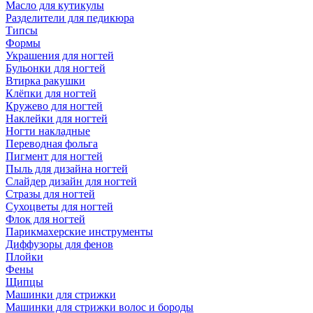
Масло для кутикулы
Разделители для педикюра
Типсы
Формы
Украшения для ногтей
Бульонки для ногтей
Втирка ракушки
Клёпки для ногтей
Кружево для ногтей
Наклейки для ногтей
Ногти накладные
Переводная фольга
Пигмент для ногтей
Пыль для дизайна ногтей
Слайдер дизайн для ногтей
Стразы для ногтей
Сухоцветы для ногтей
Флок для ногтей
Парикмахерские инструменты
Диффузоры для фенов
Плойки
Фены
Щипцы
Машинки для стрижки
Машинки для стрижки волос и бороды