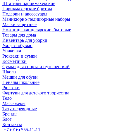
Штативы парикмахерские
Парикмахерские бритвы
Подарки и аксессуары
Маникюрно-педикюрные наборы
Маски защитные
Ножницы канцелярские, бытовые
Товары для дома
Инвентарь для уборки
Уход за обувью
Упаковка
Рюкзаки и сумки
Косметички
Сумки для спорта и путешествий
Школа
Мешки для обуви
Пеналы школьные
Рюкзаки
Фартуки для детского творчества
Тело
Массажёры
Тату переводные
Бренды
Блог
Контакты
+7 (916) 555-11-11