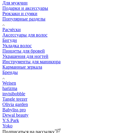
Для мужчин
Подарки и аксессуары
Рюкзаки и сумки
Популярные разделы
Расчёски
Аксессуары для волос
Бигуди
Укладка волос
Пинцеты для бровей
Украшения для ногтей
Инструменты для маникюра
Карманные зеркала
Бренды
Weisen
harizma
invisibobble
Tangle teezer
Olivia garden
Babyliss pro
Dewal beauty
Y.S.Park
Yoko
Подписаться на рассылку