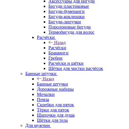
Аксессуары для бигуди
Бигуди пластиковые
Бигуди-бумеранги
Бигуди-коклюшки
Бигуди-липучки
Поролоновые бигуди
Термобигуди для волос
Расчёски
Назад
Расчёски
Брашинги
Гребни
Расчёски и щётки
Щётки для чистки расчёсок
Банные штучки
Назад
Банные штучки
Дорожные наборы
Мочалки
Пемза
Скребки для пяток
Тёрки для пяток
Шапочки для душа
Щётки для тела
Для мужчин