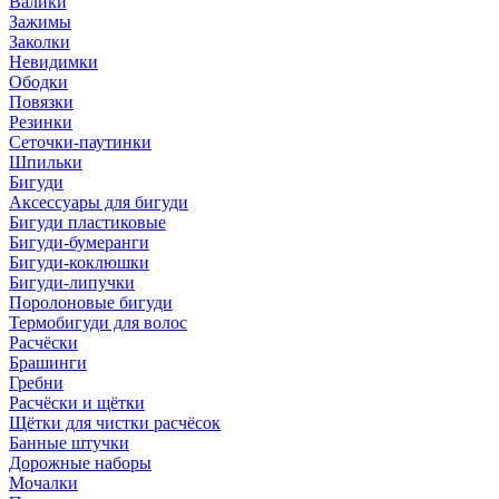
Валики
Зажимы
Заколки
Невидимки
Ободки
Повязки
Резинки
Сеточки-паутинки
Шпильки
Бигуди
Аксессуары для бигуди
Бигуди пластиковые
Бигуди-бумеранги
Бигуди-коклюшки
Бигуди-липучки
Поролоновые бигуди
Термобигуди для волос
Расчёски
Брашинги
Гребни
Расчёски и щётки
Щётки для чистки расчёсок
Банные штучки
Дорожные наборы
Мочалки