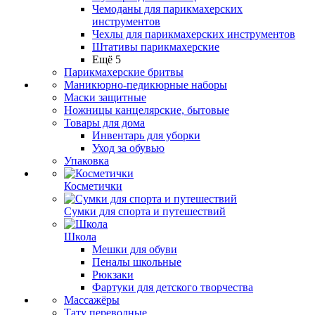
Чемоданы для парикмахерских
инструментов
Чехлы для парикмахерских инструментов
Штативы парикмахерские
Ещё 5
Парикмахерские бритвы
Маникюрно-педикюрные наборы
Маски защитные
Ножницы канцелярские, бытовые
Товары для дома
Инвентарь для уборки
Уход за обувью
Упаковка
Косметички
Сумки для спорта и путешествий
Школа
Мешки для обуви
Пеналы школьные
Рюкзаки
Фартуки для детского творчества
Массажёры
Тату переводные