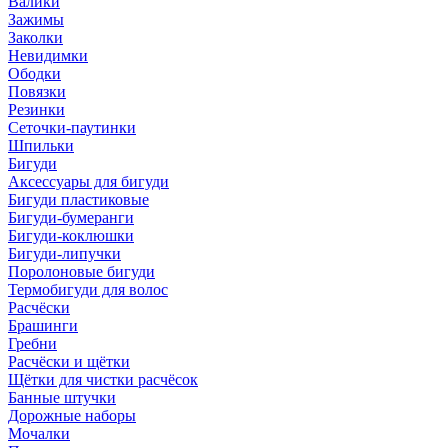
Валики
Зажимы
Заколки
Невидимки
Ободки
Повязки
Резинки
Сеточки-паутинки
Шпильки
Бигуди
Аксессуары для бигуди
Бигуди пластиковые
Бигуди-бумеранги
Бигуди-коклюшки
Бигуди-липучки
Поролоновые бигуди
Термобигуди для волос
Расчёски
Брашинги
Гребни
Расчёски и щётки
Щётки для чистки расчёсок
Банные штучки
Дорожные наборы
Мочалки