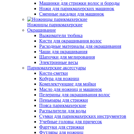
Машинки для стрижки волос и бороды
Ножи для парикмахерских машинок
Сменные насадки для машинок
Ножницы парикмахерские
Окрашивание
Выжиматели тюбика
Кисти для окрашивания волос
Расходные материалы для окрашивания
Чаши для окрашивания
Шапочки для мелирования
Электронные весы
Парикмахерские аксессуары
Кисти-сметки
Кобура для ножниц
Комплектующие для мойки
Масло для ножниц и машинок
Пелерины для окрашивания волос
Пеньюары для стрижки
Пояса парикмахерские
Распылители для воды
Сумки для парикмахерских инструментов
Учебные головы для причесок
Фартуки для стрижки
Футляры для ножниц