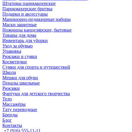
Штативы парикмахерские
Парикмахерские бритвы
Подарки и аксессуары
Маникюрно-педикюрные наборы
Маски защитные
Ножницы канцелярские, бытовые
Товары для дома
Инвентарь для уборки
Уход за обувью
Упаковка
Рюкзаки и сумки
Косметички
Сумки для спорта и путешествий
Школа
Мешки для обуви
Пеналы школьные
Рюкзаки
Фартуки для детского творчества
Тело
Массажёры
Тату переводные
Бренды
Блог
Контакты
+7 (916) 555-11-11