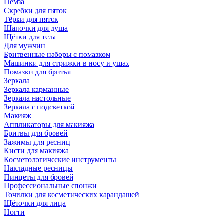
Пемза
Скребки для пяток
Тёрки для пяток
Шапочки для душа
Щётки для тела
Для мужчин
Бритвенные наборы с помазком
Машинки для стрижки в носу и ушах
Помазки для бритья
Зеркала
Зеркала карманные
Зеркала настольные
Зеркала с подсветкой
Макияж
Аппликаторы для макияжа
Бритвы для бровей
Зажимы для ресниц
Кисти для макияжа
Косметологические инструменты
Накладные ресницы
Пинцеты для бровей
Профессиональные спонжи
Точилки для косметических карандашей
Щёточки для лица
Ногти