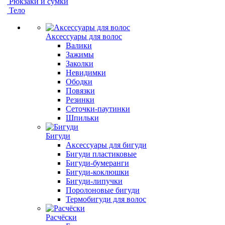
Рюкзаки и сумки
Тело
Аксессуары для волос
Валики
Зажимы
Заколки
Невидимки
Ободки
Повязки
Резинки
Сеточки-паутинки
Шпильки
Бигуди
Аксессуары для бигуди
Бигуди пластиковые
Бигуди-бумеранги
Бигуди-коклюшки
Бигуди-липучки
Поролоновые бигуди
Термобигуди для волос
Расчёски