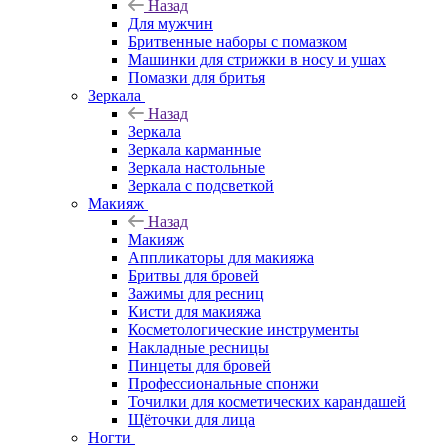
Назад
Для мужчин
Бритвенные наборы с помазком
Машинки для стрижки в носу и ушах
Помазки для бритья
Зеркала
Назад
Зеркала
Зеркала карманные
Зеркала настольные
Зеркала с подсветкой
Макияж
Назад
Макияж
Аппликаторы для макияжа
Бритвы для бровей
Зажимы для ресниц
Кисти для макияжа
Косметологические инструменты
Накладные ресницы
Пинцеты для бровей
Профессиональные спонжи
Точилки для косметических карандашей
Щёточки для лица
Ногти