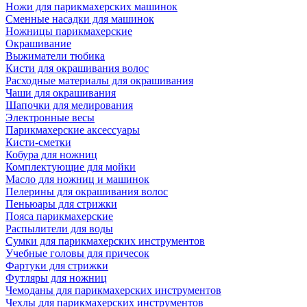
Ножи для парикмахерских машинок
Сменные насадки для машинок
Ножницы парикмахерские
Окрашивание
Выжиматели тюбика
Кисти для окрашивания волос
Расходные материалы для окрашивания
Чаши для окрашивания
Шапочки для мелирования
Электронные весы
Парикмахерские аксессуары
Кисти-сметки
Кобура для ножниц
Комплектующие для мойки
Масло для ножниц и машинок
Пелерины для окрашивания волос
Пеньюары для стрижки
Пояса парикмахерские
Распылители для воды
Сумки для парикмахерских инструментов
Учебные головы для причесок
Фартуки для стрижки
Футляры для ножниц
Чемоданы для парикмахерских инструментов
Чехлы для парикмахерских инструментов