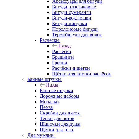
Аксессуары для бигуди
Бигуди пластиковые
Бигуди-бумеранги
Бигуди-коклюшки
Бигуди-липучки
Поролоновые бигуди
Термобигуди для волос
Расчёски
Назад
Расчёски
Брашинги
Гребни
Расчёски и щётки
Щётки для чистки расчёсок
Банные штучки
Назад
Банные штучки
Дорожные наборы
Мочалки
Пемза
Скребки для пяток
Тёрки для пяток
Шапочки для душа
Щётки для тела
Для мужчин