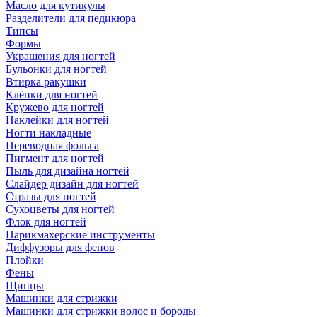
Масло для кутикулы
Разделители для педикюра
Типсы
Формы
Украшения для ногтей
Бульонки для ногтей
Втирка ракушки
Клёпки для ногтей
Кружево для ногтей
Наклейки для ногтей
Ногти накладные
Переводная фольга
Пигмент для ногтей
Пыль для дизайна ногтей
Слайдер дизайн для ногтей
Стразы для ногтей
Сухоцветы для ногтей
Флок для ногтей
Парикмахерские инструменты
Диффузоры для фенов
Плойки
Фены
Щипцы
Машинки для стрижки
Машинки для стрижки волос и бороды