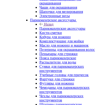
окрашивания
Чаши для окрашивания
Шапочки для мелирования
Электронные весы
Парикмахерские аксессуары
Назад
Парикмахерские аксессуары
Кисти-сметки
Кобура для ножниц
Комплектующие для мойки
Масло для ножниц и машинок
Пелерины для окрашивания волос
Пеньюары для стрижки
Пояса парикмахерские
Распылители для воды
Сумки для парикмахерских
инструментов
Учебные головы для причесок
Фартуки для стрижки
Футляры для ножниц
Чемоданы для парикмахерских
инструментов
Чехлы для парикмахерских
инструментов
Штативы парикмахерские