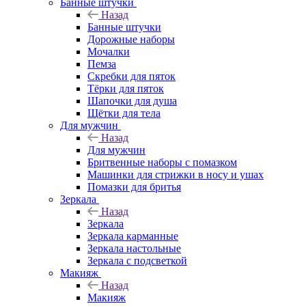
Банные штучки
Назад
Банные штучки
Дорожные наборы
Мочалки
Пемза
Скребки для пяток
Тёрки для пяток
Шапочки для душа
Щётки для тела
Для мужчин
Назад
Для мужчин
Бритвенные наборы с помазком
Машинки для стрижки в носу и ушах
Помазки для бритья
Зеркала
Назад
Зеркала
Зеркала карманные
Зеркала настольные
Зеркала с подсветкой
Макияж
Назад
Макияж