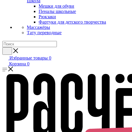
Школа
Мешки для обуви
Пеналы школьные
Рюкзаки
Фартуки для детского творчества
Массажёры
Тату переводные
Избранные товары
0
Корзина
0