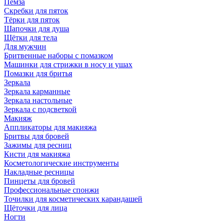
Пемза
Скребки для пяток
Тёрки для пяток
Шапочки для душа
Щётки для тела
Для мужчин
Бритвенные наборы с помазком
Машинки для стрижки в носу и ушах
Помазки для бритья
Зеркала
Зеркала карманные
Зеркала настольные
Зеркала с подсветкой
Макияж
Аппликаторы для макияжа
Бритвы для бровей
Зажимы для ресниц
Кисти для макияжа
Косметологические инструменты
Накладные ресницы
Пинцеты для бровей
Профессиональные спонжи
Точилки для косметических карандашей
Щёточки для лица
Ногти