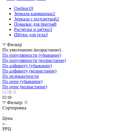
Гребни
19
Зеркала карманные
2
Зеркала с подсветкой
2
Помазки для бритья
8
Расчёски и щётки
3
Щётки для тела
3
Фильтр
По умолчанию (возрастание)
По популярности (убывание)
По популярности (возрастание)
По алфавиту (убывание)
По алфавиту (возрастание)
По релевантности
По цене (убывание)
По цене (возрастание)
Фильтр:
Сортировка
Цена
РРЦ