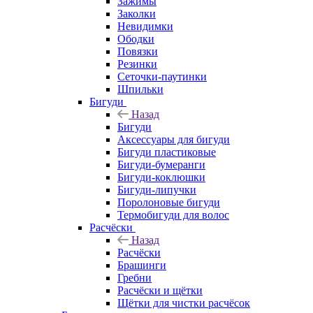
Зажимы
Заколки
Невидимки
Ободки
Повязки
Резинки
Сеточки-паутинки
Шпильки
Бигуди
Назад
Бигуди
Аксессуары для бигуди
Бигуди пластиковые
Бигуди-бумеранги
Бигуди-коклюшки
Бигуди-липучки
Поролоновые бигуди
Термобигуди для волос
Расчёски
Назад
Расчёски
Брашинги
Гребни
Расчёски и щётки
Щётки для чистки расчёсок