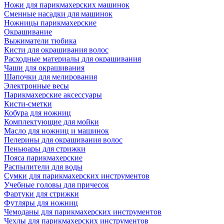
Ножи для парикмахерских машинок
Сменные насадки для машинок
Ножницы парикмахерские
Окрашивание
Выжиматели тюбика
Кисти для окрашивания волос
Расходные материалы для окрашивания
Чаши для окрашивания
Шапочки для мелирования
Электронные весы
Парикмахерские аксессуары
Кисти-сметки
Кобура для ножниц
Комплектующие для мойки
Масло для ножниц и машинок
Пелерины для окрашивания волос
Пеньюары для стрижки
Пояса парикмахерские
Распылители для воды
Сумки для парикмахерских инструментов
Учебные головы для причесок
Фартуки для стрижки
Футляры для ножниц
Чемоданы для парикмахерских инструментов
Чехлы для парикмахерских инструментов