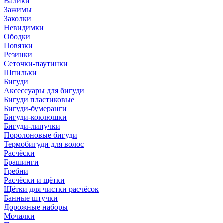
Валики
Зажимы
Заколки
Невидимки
Ободки
Повязки
Резинки
Сеточки-паутинки
Шпильки
Бигуди
Аксессуары для бигуди
Бигуди пластиковые
Бигуди-бумеранги
Бигуди-коклюшки
Бигуди-липучки
Поролоновые бигуди
Термобигуди для волос
Расчёски
Брашинги
Гребни
Расчёски и щётки
Щётки для чистки расчёсок
Банные штучки
Дорожные наборы
Мочалки