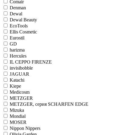
Comair
Denman
Dewal
Dewal Beauty
EcoTools
Ellis Cosmetic
Eurostil
GD
harizma
Hercules
IL CEPPO FIRENZE
invisibobble
JAGUAR
Katachi
Kiepe
Medicosm
METZGER
METZGER, серия SCHARFEN EDGE
Mizuka
Mondial
MOSER
Nippon Nippers
Olivia Garden