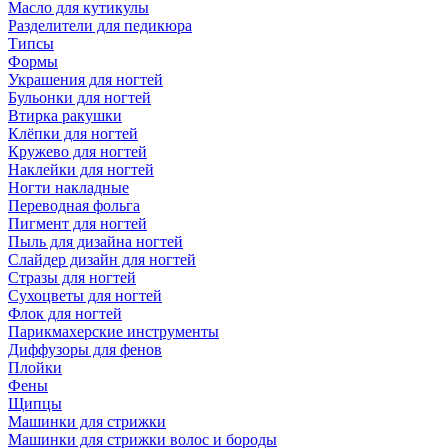
Масло для кутикулы
Разделители для педикюра
Типсы
Формы
Украшения для ногтей
Бульонки для ногтей
Втирка ракушки
Клёпки для ногтей
Кружево для ногтей
Наклейки для ногтей
Ногти накладные
Переводная фольга
Пигмент для ногтей
Пыль для дизайна ногтей
Слайдер дизайн для ногтей
Стразы для ногтей
Сухоцветы для ногтей
Флок для ногтей
Парикмахерские инструменты
Диффузоры для фенов
Плойки
Фены
Щипцы
Машинки для стрижки
Машинки для стрижки волос и бороды