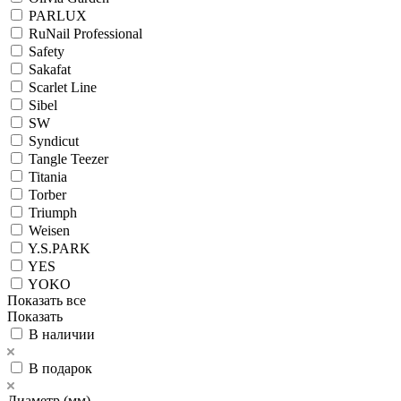
PARLUX
RuNail Professional
Safety
Sakafat
Scarlet Line
Sibel
SW
Syndicut
Tangle Teezer
Titania
Torber
Triumph
Weisen
Y.S.PARK
YES
YOKO
Показать все
Показать
В наличии
В подарок
Диаметр (мм)