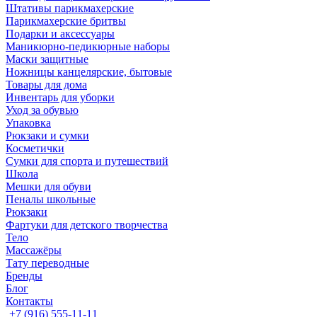
Штативы парикмахерские
Парикмахерские бритвы
Подарки и аксессуары
Маникюрно-педикюрные наборы
Маски защитные
Ножницы канцелярские, бытовые
Товары для дома
Инвентарь для уборки
Уход за обувью
Упаковка
Рюкзаки и сумки
Косметички
Сумки для спорта и путешествий
Школа
Мешки для обуви
Пеналы школьные
Рюкзаки
Фартуки для детского творчества
Тело
Массажёры
Тату переводные
Бренды
Блог
Контакты
+7 (916) 555-11-11